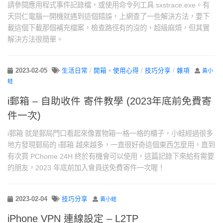
請參閱應用程式事件記錄檔，或使用命令列工具 sxstrace.exe。有
天同仁電腦一開機就遇到這個錯誤，上網查了一些解決方法，要下
載這個下載那個補充檔案，檢查路徑有的沒的，超級麻煩，但其實
解決方法很簡單。
2023-02-05
生活日常
/
開箱、使用心得
/
技巧分享
/
雜項
黃小
蛙
i郵箱 – 自助收件 寄件教學 (2023年底前免費寄
件一次)
i郵箱 就是郵局門口看起來像置物箱一格一格的櫃子，小蛙經過很多
地方發現郵局的 i郵箱 越來越多，一直很好奇這個東西怎麼用，直到
有次買 PChome 24H 終於有機會可以使用，這篇記錄下來給有需要
的朋友，2023 年底前加入會員送免費寄件一次喔！
2023-02-04
技巧分享
黃小蛙
iPhone VPN 連線設定 – L2TP