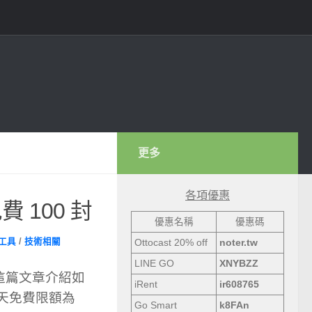
更多
各項優惠
 100 封
優惠名稱
優惠碼
工具
/
技術相關
Ottocast 20% off
noter.tw
LINE GO
XNYBZZ
，這篇文章介紹如
iRent
ir608765
，每天免費限額為
Go Smart
k8FAn