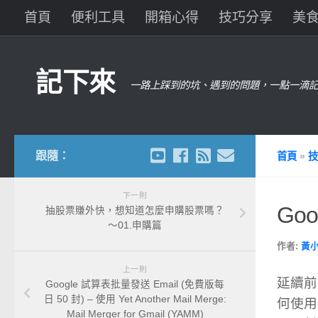
首頁
便利工具
開箱心得
技巧分享
美
記下來
一路上踩到的坑、遇到的問題，一點一滴記
跟隨：
首頁
»
技
下一則
Go
抽股票賺外快，想知道怎麼申購股票嗎？
～01.申購篇
作者:
黃
上一則
延續前
Google 試算表批量發送 Email (免費版每
日 50 封) – 使用 Yet Another Mail Merge:
何使用 
Mail Merger for Gmail (YAMM)