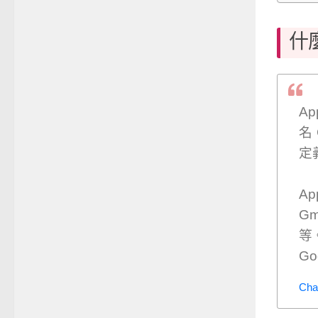
什麼
Ap
名
定
A
Gm
等
G
Cha