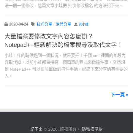
法一個一個修改，這篇文章小蛙把 批次修改檔名 的方法記下來。
2020-04-24
技巧分享
/
軟體分享
黃小蛙
大量檔案要修改文字內容怎麼辦？
Notepad++輕鬆解決跨檔案搜尋及取代文字！
小蛙工作的時候遇到一個狀況，就是要把上千個 xml 裡面的某段內
容取代掉，以前小蛙都直接寫一個簡單的程式來做這件事，突然想
到 NotePad++ 可以很簡單做到這件事情，記錄下來分享給有需要的
人。
下一頁 »
記下來
© 2026. 版權所有。
隱私權條款