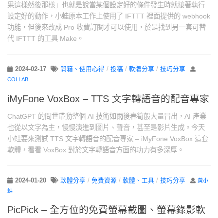
果這樣然後那樣」也就是說當某個設定好的條件發生時就接著執行
設定好的動作，小蛙原本工作上使用了 IFTTT 裡面提供的 webhook
功能，但後來改成 Pro 收費訂閱才可以使用，於是找到另一套可替
代 IFTTT 的工具 Make。
2024-02-17
開箱、使用心得
/
投稿
/
軟體分享
/
技巧分享
COLLAB.
iMyFone VoxBox – TTS 文字轉語音的配音專家
ChatGPT 的問世帶動整個 AI 技術如雨後春筍般大量冒出，AI 產業
也從以文字為主，慢慢演進到圖片、聲音，甚至是影片生成。今天
小蛙要來測試 TTS 文字轉語音的配音專家 – iMyFone VoxBox 這套
軟體，看看 VoxBox 對於文字轉語音方面的功力有多深厚。
2024-01-20
軟體分享
/
免費資源
/
軟體、工具
/
技巧分享
黃小
蛙
PicPick – 全方位的免費螢幕截圖、螢幕錄影軟