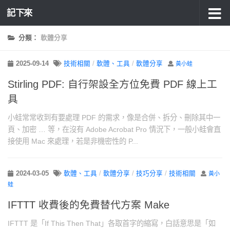
記下來
分類：
軟體分享
2025-09-14
技術相關
/
軟體、工具
/
軟體分享
黃小蛙
Stirling PDF: 自行架設全方位免費 PDF 線上工
具
小蛙常常收到有要處理 PDF 的需求，像是合併、拆分、刪除其中一
頁、加密 … 等，在沒有 Adobe Acrobat Pro 情況下，一般小蛙會直
接使用 Mac 來處理，若是非機密性的 P...
2024-03-05
軟體、工具
/
軟體分享
/
技巧分享
/
技術相關
黃小
蛙
IFTTT 收費後的免費替代方案 Make
IFTTT 是「If This Then That」各取首字的縮寫，白話意思是「如