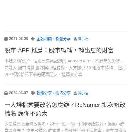
2021-08-26
金融相關
/
軟體分享
黃小蛙
股市 APP 推薦：股市轉轉，轉出您的財富
小蛙之前寫了一個股票交易記錄的 Android APP，不過年久失修 …
前幾天 股市轉轉 團隊與小蛙聯繫，大方提供 30 組股市轉轉 1 個月
VIP 帳號給記下來的觀眾朋友，這篇文分享...
2020-06-07
軟體分享
/
技巧分享
黃小蛙
一大堆檔案要改名怎麼辦？ReNamer 批次修改
檔名 讓你不頭大
少量檔案需要修改檔名，認份一點一個一個慢慢改就好，偏偏小蛙
常遇到要 批次更改檔名 的需求，動輒幾百幾千個檔案，實在是沒辦