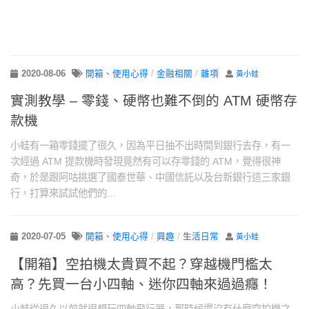
2020-08-06
開箱、使用心得
/
金融相關
/
雜項
黃小蛙
實測教學 – 零錢、硬幣也難不倒的 ATM 硬幣存
款機
小蛙有一箱零錢擺了很久，因為平日抽不出時間到銀行去存，有一
次經過 ATM 提款機時發現竟然有可以存零錢的 ATM，覺得很神
奇，於是跟阿咕挑選了國泰世華、中國信託以及台新銀行這三家銀
行，打算來試試他們的...
2020-07-05
開箱、使用心得
/
興趣
/
生活日常
黃小蛙
【開箱】空拍機太貴買不起？穿越機門檻太
高？先買一台小四軸、迷你四軸來過過癮！