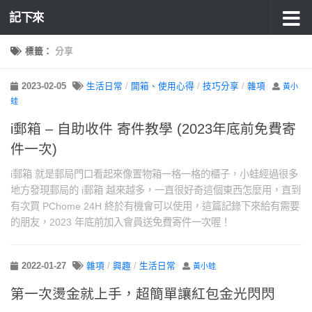
記下來
標籤：
分享
2023-02-05
生活日常
/
開箱、使用心得
/
技巧分享
/
雜項
黃小
蛙
i郵箱 – 自助收件 寄件教學 (2023年底前免費寄
件一次)
i郵箱 就是郵局門口看起來像置物箱一格一格的櫃子，小蛙經過很多
地方發現郵局的 i郵箱 越來越多，一直很好奇這個東西怎麼用，直到
有次買 PChome 24H 終於有機會可以使用，這篇記錄下來給有需要
的朋友，2023 年底前加入會員送免費寄件一次喔！
2022-01-27
雜項
/
興趣
/
生活日常
黃小蛙
第一次燙金就上手，超簡單讓紅包金光閃閃