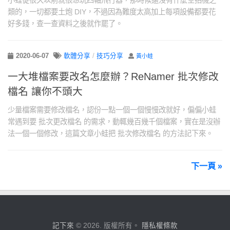
小蛙從很久以前就很想玩四軸飛行器，那時候還沒有什麼空拍機之
類的，一切都要土炮 DIY，不過因為難度太高加上每項設備都要花
好多錢，查一查資料之後就作罷了。
2020-06-07
軟體分享
/
技巧分享
黃小蛙
一大堆檔案要改名怎麼辦？ReNamer 批次修改
檔名 讓你不頭大
少量檔案需要修改檔名，認份一點一個一個慢慢改就好，偏偏小蛙
常遇到要 批次更改檔名 的需求，動輒幾百幾千個檔案，實在是沒辦
法一個一個修改，這篇文章小蛙把 批次修改檔名 的方法記下來。
下一頁 »
記下來
© 2026. 版權所有。
隱私權條款