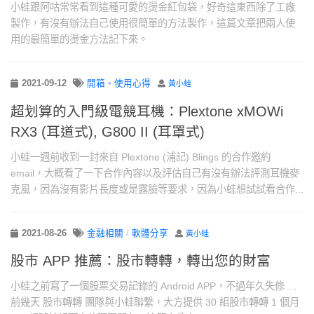
小蛙跟阿咕常常看到這種可愛的燙金紅包袋，好奇這東西除了工廠
製作，有沒有辦法自己使用很簡單的方法製作，這篇文章把兩人使
用的最簡單的燙金方法記下來。
2021-09-12
開箱、使用心得
黃小蛙
超划算的入門級電競耳機：Plextone xMOWi
RX3 (耳道式), G800 II (耳罩式)
小蛙一週前收到一封來自 Plextone (浦記) Blings 的合作邀約
email，大概看了一下合作內容以及評估自己有沒有辦法評測耳機麥
克風，因為沒有影片長度或是露臉等要求，因為小蛙想試試看合作...
2021-08-26
金融相關
/
軟體分享
黃小蛙
股市 APP 推薦：股市轉轉，轉出您的財富
小蛙之前寫了一個股票交易記錄的 Android APP，不過年久失修 …
前幾天 股市轉轉 團隊與小蛙聯繫，大方提供 30 組股市轉轉 1 個月