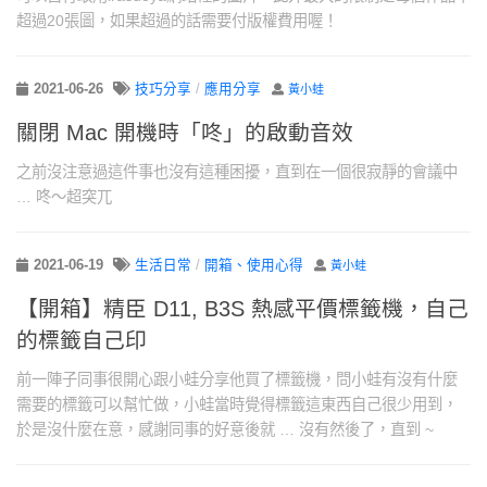
超過20張圖，如果超過的話需要付版權費用喔！
2021-06-26
技巧分享
/
應用分享
黃小蛙
關閉 Mac 開機時「咚」的啟動音效
之前沒注意過這件事也沒有這種困擾，直到在一個很寂靜的會議中
… 咚～超突兀
2021-06-19
生活日常
/
開箱、使用心得
黃小蛙
【開箱】精臣 D11, B3S 熱感平價標籤機，自己
的標籤自己印
前一陣子同事很開心跟小蛙分享他買了標籤機，問小蛙有沒有什麼
需要的標籤可以幫忙做，小蛙當時覺得標籤這東西自己很少用到，
於是沒什麼在意，感謝同事的好意後就 … 沒有然後了，直到 ~