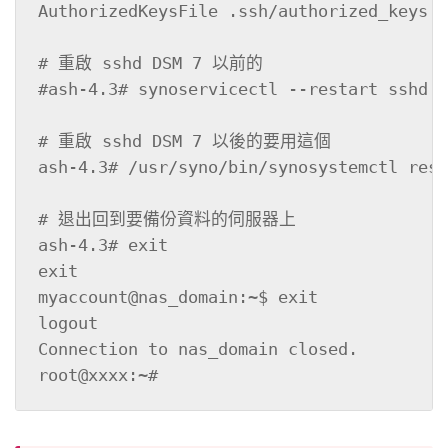
AuthorizedKeysFile .ssh/authorized_keys

# 重啟 sshd DSM 7 以前的

#ash-4.3# synoservicectl --restart sshd

# 重啟 sshd DSM 7 以後的要用這個

ash-4.3# /usr/syno/bin/synosystemctl rest
# 退出回到要備份資料的伺服器上

ash-4.3# exit

exit

myaccount@nas_domain:~$ exit

logout

Connection to nas_domain closed.

root@xxxx:~#