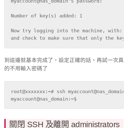
myaccount@nas_domain's password:

Number of key(s) added: 1

Now try logging into the machine, with:  
and check to make sure that only the key(
到這邊就基本完成了，設定正確的話，再試一次真
的不用輸入密碼了
root@xxxxxxx:~# ssh myaccount@nas_domain

myaccount@nas_domain:~$
關閉 SSH 及離開 administrators