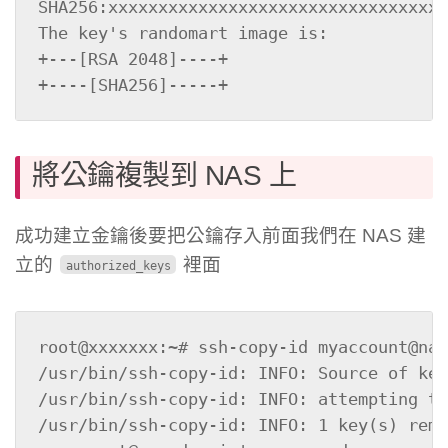
SHA256:xxxxxxxxxxxxxxxxxxxxxxxxxxxxxxxxxx
The key's randomart image is:

+---[RSA 2048]----+

+----[SHA256]-----+
將公鑰複製到 NAS 上
成功建立金鑰後要把公鑰存入前面我們在 NAS 建
立的
裡面
authorized_keys
root@xxxxxxx:~# ssh-copy-id myaccount@nas
/usr/bin/ssh-copy-id: INFO: Source of key
/usr/bin/ssh-copy-id: INFO: attempting to
/usr/bin/ssh-copy-id: INFO: 1 key(s) rema