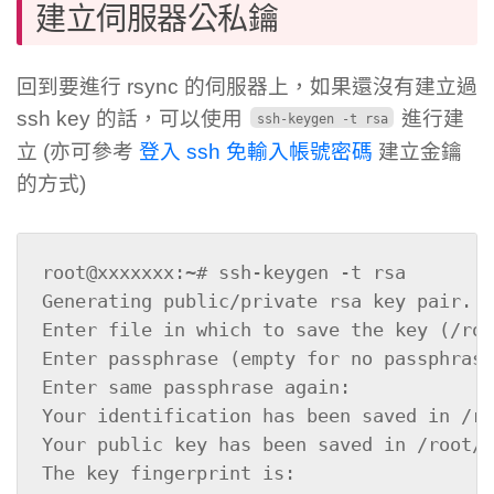
建立伺服器公私鑰
回到要進行 rsync 的伺服器上，如果還沒有建立過
ssh key 的話，可以使用
進行建
ssh-keygen -t rsa
立 (亦可參考
登入 ssh 免輸入帳號密碼
建立金鑰
的方式)
root@xxxxxxx:~# ssh-keygen -t rsa

Generating public/private rsa key pair.

Enter file in which to save the key (/roo
Enter passphrase (empty for no passphrase
Enter same passphrase again:

Your identification has been saved in /ro
Your public key has been saved in /root/.
The key fingerprint is:
