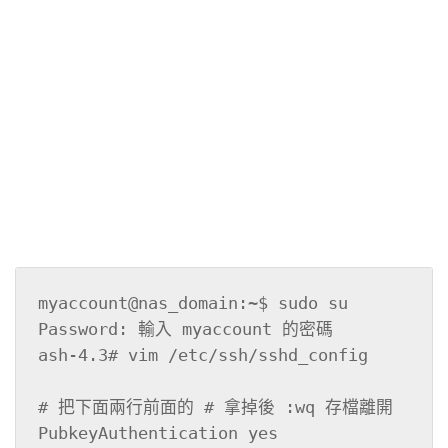
myaccount@nas_domain:~$ sudo su

Password: 輸入 myaccount 的密碼

ash-4.3# vim /etc/ssh/sshd_config

# 把下面兩行前面的 # 拿掉後 :wq 存檔離開

PubkeyAuthentication yes
