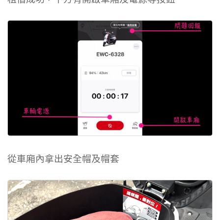
從車廂內拿出安全帽及帽套