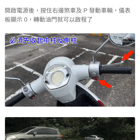
開啟電源後，按住右邊煞車及 P 發動車輛，儀表
板顯示 0，轉動油門就可以啟程了