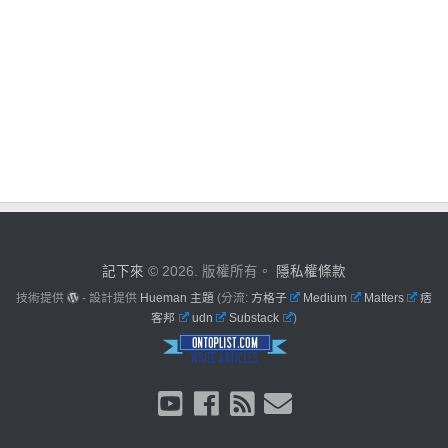
記下來
© 2026. 版權所有。
隱私權條款
技術提供
- 設計提供
Hueman 主題
(分流:
方格子
Medium
Matters
痞
客邦
udn
Substack
)