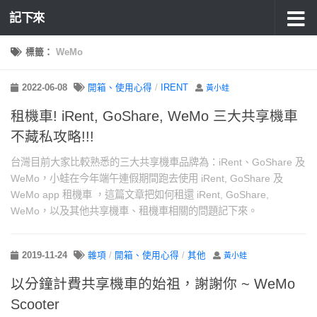
記下來
標籤：
WeMo
2022-06-08
開箱、使用心得
/
IRENT
黃小蛙
租機車! iRent, GoShare, WeMo 三大共享機車
不藏私攻略!!!
台灣目前大家比較熟悉的三大共享機車品牌為：iRent、GoShare 及
WeMo，小蛙在今年端午連假期間跑去使用 iRent, GoShare 及
WeMo app 租機車 ，這篇文章把如何租還 iRent, GoShare,
WeMo，以及其他共享機車、租機車相關的問題記下來。
2019-11-24
雜項
/
開箱、使用心得
/
其他
黃小蛙
以分鐘計費共享機車的始祖，謝謝你 ~ WeMo
Scooter