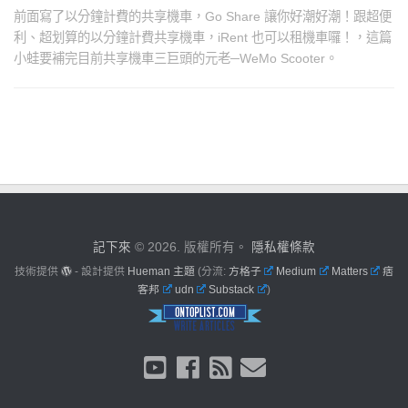
前面寫了以分鐘計費的共享機車，Go Share 讓你好潮好潮！跟超便
利、超划算的以分鐘計費共享機車，iRent 也可以租機車囉！，這篇
小蛙要補完目前共享機車三巨頭的元老─WeMo Scooter。
記下來
© 2026. 版權所有。
隱私權條款
技術提供
- 設計提供
Hueman 主題
(分流:
方格子
Medium
Matters
痞
客邦
udn
Substack
)