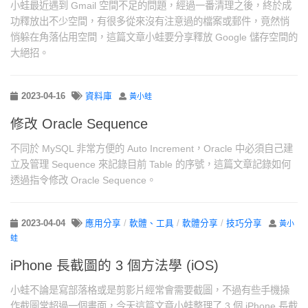
小蛙最近遇到 Gmail 空間不足的問題，經過一番清理之後，終於成
功釋放出不少空間，有很多從來沒有注意過的檔案或郵件，竟然悄
悄躲在角落佔用空間，這篇文章小蛙要分享釋放 Google 儲存空間的
大絕招。
2023-04-16
資料庫
黃小蛙
修改 Oracle Sequence
不同於 MySQL 非常方便的 Auto Increment，Oracle 中必須自己建
立及管理 Sequence 來記錄目前 Table 的序號，這篇文章記錄如何
透過指令修改 Oracle Sequence。
2023-04-04
應用分享
/
軟體、工具
/
軟體分享
/
技巧分享
黃小
蛙
iPhone 長截圖的 3 個方法學 (iOS)
小蛙不論是寫部落格或是剪影片經常會需要截圖，不過有些手機操
作截圖常超過一個畫面，今天這篇文章小蛙整理了 3 個 iPhone 長截