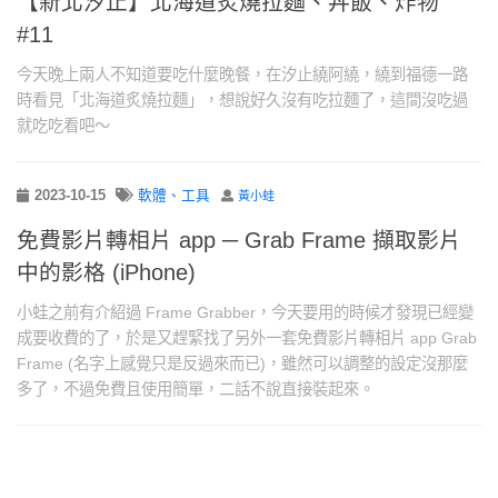
【新北汐止】北海道炙燒拉麵、丼飯、炸物
#11
今天晚上兩人不知道要吃什麼晚餐，在汐止繞阿繞，繞到福德一路
時看見「北海道炙燒拉麵」，想說好久沒有吃拉麵了，這間沒吃過
就吃吃看吧～
2023-10-15
軟體、工具
黃小蛙
免費影片轉相片 app ─ Grab Frame 擷取影片
中的影格 (iPhone)
小蛙之前有介紹過 Frame Grabber，今天要用的時候才發現已經變
成要收費的了，於是又趕緊找了另外一套免費影片轉相片 app Grab
Frame (名字上感覺只是反過來而已)，雖然可以調整的設定沒那麼
多了，不過免費且使用簡單，二話不說直接裝起來。