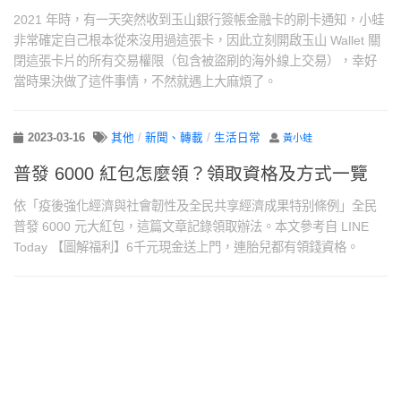
2021 年時，有一天突然收到玉山銀行簽帳金融卡的刷卡通知，小蛙
非常確定自己根本從來沒用過這張卡，因此立刻開啟玉山 Wallet 關
閉這張卡片的所有交易權限（包含被盜刷的海外線上交易），幸好
當時果決做了這件事情，不然就遇上大麻煩了。
2023-03-16
其他
/
新聞、轉載
/
生活日常
黃小蛙
普發 6000 紅包怎麼領？領取資格及方式一覽
依「疫後強化經濟與社會韌性及全民共享經濟成果特别條例」全民
普發 6000 元大紅包，這篇文章記錄領取辦法。本文參考自 LINE
Today 【圖解福利】6千元現金送上門，連胎兒都有領錢資格。