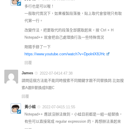
多行也是可以喔！
一般取代情況下，如果複製段落後，貼上取代會發現只有取
代第一行。
改變作法，把要取代的段落全部選取起來，按 Ctrl + H
Notepad++ 就會把自己處理換行及一些特殊情況
剛隨手錄了一下
https://www.youtube.com/watch?v=DpolnlX8JHc
回覆
James
2022-07-0414:47:38
請問這個方法能不能同時搜索不同關鍵字跟不同替換詞.比如搜
索A跟B替換成B跟C
回覆
黃小蛙
2022-07-0415:11:55
Notepad++ 應該沒辦法做到，小蛙目前都是一組一組替換，
有些可以直接寫成 regular expression 的，再想辦法湊起來