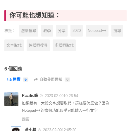
你可能也想知道：
怎麼搜尋
教學
分享
2020
Notepad++
搜尋
標籤：
文字取代
跨檔案搜尋
多檔案取代
6 個回應
迴響
6
自動參照通知
0
Pacific峰
2023-02-0910:26:54
如果我有一大段文字想要取代，這樣要怎麼做？因為
Notepad++的這個功能似乎只能輸入一行文字
回覆
黃小蛙
2023-02-0912:05:20