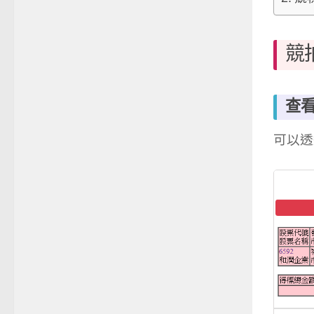
競
查
可以透