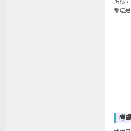
怎樣，
都還是
考