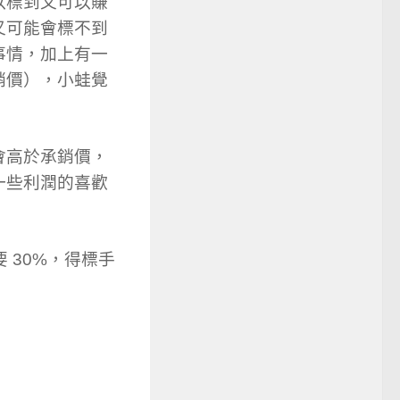
以標到又可以賺
又可能會標不到
事情，加上有一
銷價），小蛙覺
會高於承銷價，
一些利潤的喜歡
 30%，得標手