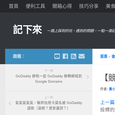
首頁
便利工具
開箱心得
技巧分享
美
記下來
一路上踩到的坑、遇到的問題，一點一滴記
跟隨：
首頁
»
金
下一則
【
GoDaddy 掰啦～從 GoDaddy 移轉網域到
Google Domains
作者:
黃
上一則
上一篇
氣氣氣氣氣，聯邦信用卡莫名被 GoDaddy
請款（盜刷？資安漏洞？）
投標的