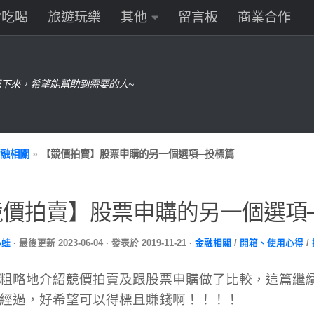
食吃喝
旅遊玩樂
其他
留言板
商業合作
下來，希望能幫助到需要的人~
融相關
»
【競價拍賣】股票申購的另一個選項─投標篇
競價拍賣】股票申購的另一個選項
小蛙
· 最後更新
2023-06-04
· 發表於
2019-11-21
·
金融相關
/
開箱、使用心得
/
粗略地介紹競價拍賣及跟股票申購做了比較，這篇繼
經過，好希望可以得標且賺錢啊！！！！