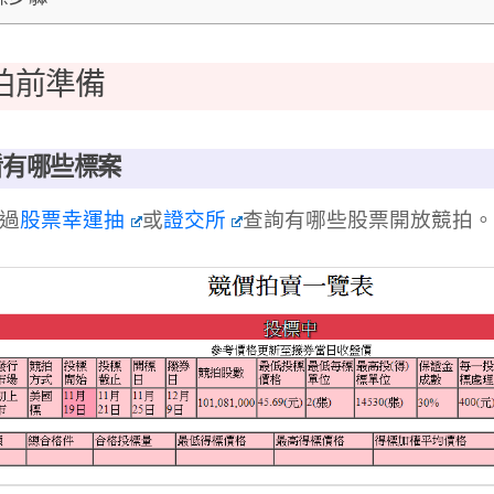
拍前準備
看有哪些標案
過
股票幸運抽
或
證交所
查詢有哪些股票開放競拍