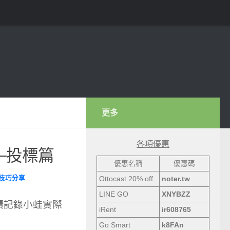
更多
各項優惠
─投標篇
優惠名稱
優惠碼
技巧分享
Ottocast 20% off
noter.tw
LINE GO
XNYBZZ
續記錄小蛙實際
iRent
ir608765
Go Smart
k8FAn