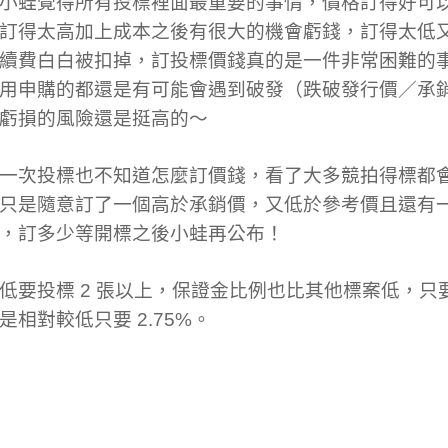
小蛙覺得所有投標裡面最重要的事情，價格訂得好可
訂得太高加上成本之後有很大的機會虧錢，訂得太低
續費白白被扣掉，訂投標價錢真的是一件非常困難的
用申購的都還是有可能會遇到破發（跌破發行價／承
虧損的風險還是挺高的～
一次投標也不知道怎麼訂價錢，看了大多競拍得標都
只是隨意訂了一個高於承銷價，又低於參考價且還有
，訂多少等開標之後小蛙再公布！
低要投標 2 張以上，保證金比例也比其他標案低，只要
是相對較低只要 2.75%。