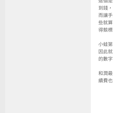
這個是
到錢，
而讓手
些就算
得競標
小蛙第
因此就
的數字
和潤最
續費也