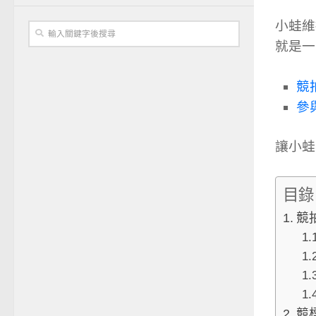
小蛙維
就是一
競
參
讓小蛙
目錄
競
競