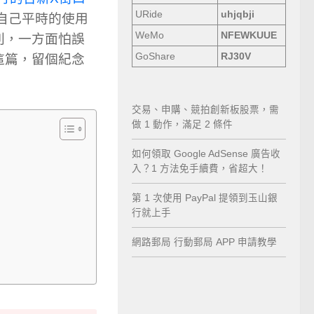
URide
uhjqbji
自己平時的使用
WeMo
NFEWKUUE
別，一方面怕誤
GoShare
RJ30V
這篇，留個紀念
交易、申購、競拍創新板股票，需
做 1 動作，滿足 2 條件
如何領取 Google AdSense 廣告收
入？1 方法免手續費，省超大！
第 1 次使用 PayPal 提領到玉山銀
行就上手
網路郵局 行動郵局 APP 申請教學