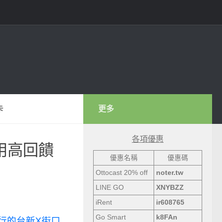
更多
卡
各項優惠
用高回饋
優惠名稱
優惠碼
Ottocast 20% off
noter.tw
LINE GO
XNYBZZ
iRent
ir608765
Go Smart
k8FAn
行的台新X街口