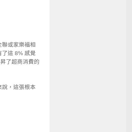
全聯或家樂福相
這 8% 感覺
提昇了超商消費的
來說，這張根本