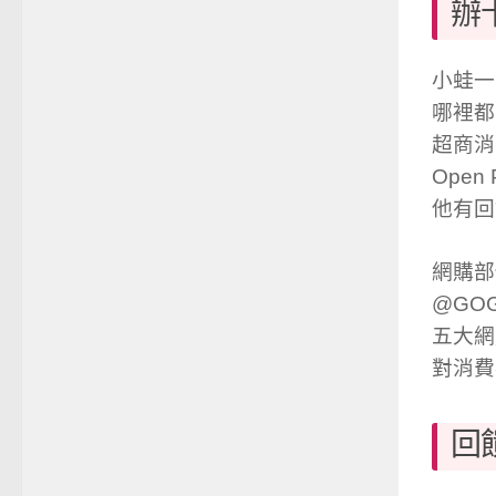
辦
小蛙一
哪裡都
超商消
Open
他有回
網購部
@GO
五大網
對消費
回