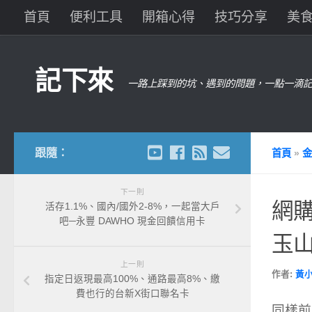
首頁
便利工具
開箱心得
技巧分享
美
記下來
一路上踩到的坑、遇到的問題，一點一滴記
跟隨：
首頁
»
金
下一則
網購
活存1.1%、國內/國外2-8%，一起當大戶
吧─永豐 DAWHO 現金回饋信用卡
玉山
上一則
作者:
黃
指定日返現最高100%、通路最高8%、繳
費也行的台新X街口聯名卡
同樣