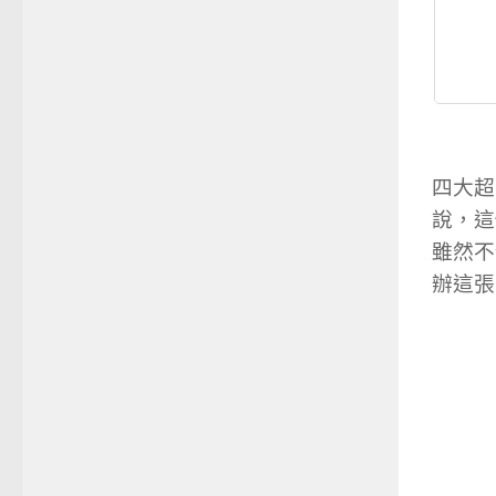
四大超
說，這
雖然不
辦這張