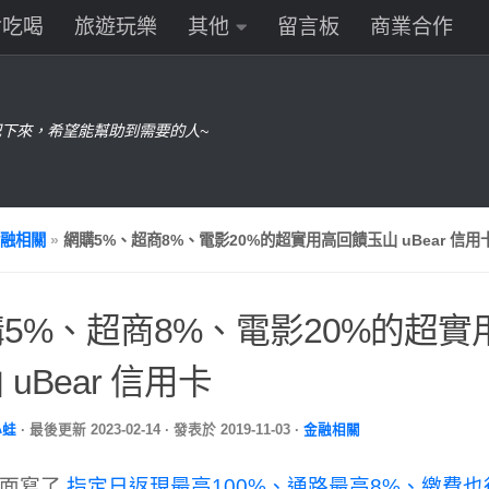
食吃喝
旅遊玩樂
其他
留言板
商業合作
下來，希望能幫助到需要的人~
融相關
»
網購5%、超商8%、電影20%的超實用高回饋玉山 uBear 信用
5%、超商8%、電影20%的超實
 uBear 信用卡
小蛙
· 最後更新
2023-02-14
· 發表於
2019-11-03
·
金融相關
前面寫了
指定日返現最高100%、通路最高8%、繳費也