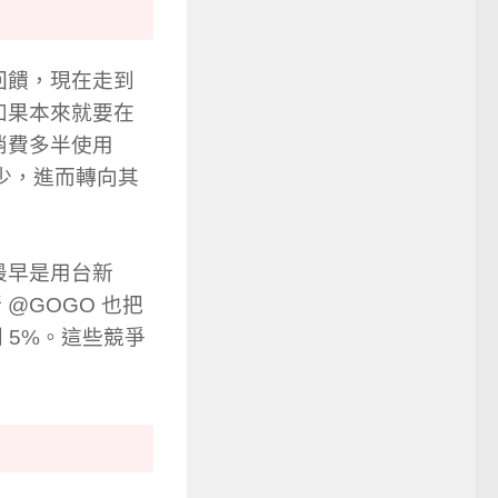
個回饋，現在走到
如果本來就要在
 消費多半使用
來越少，進而轉向其
最早是用台新
 @GOGO 也把
到 5%。這些競爭