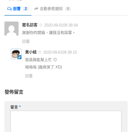
迴響
2
自動參照通知
0
匿名訪客
2020-09-0109:38:04
謝謝你的開箱，讓我沒有踩雷。
回覆
黃小蛙
2020-09-0109:39:15
很高興能幫上忙 🙂
嗚嗚嗚 (廠商哭了 XD)
回覆
發佈留言
留言
*