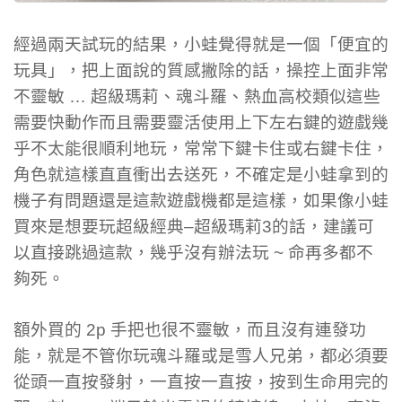
經過兩天試玩的結果，小蛙覺得就是一個「便宜的
玩具」，把上面說的質感撇除的話，操控上面非常
不靈敏 … 超級瑪莉、魂斗羅、熱血高校類似這些
需要快動作而且需要靈活使用上下左右鍵的遊戲幾
乎不太能很順利地玩，常常下鍵卡住或右鍵卡住，
角色就這樣直直衝出去送死，不確定是小蛙拿到的
機子有問題還是這款遊戲機都是這樣，如果像小蛙
買來是想要玩超級經典–超級瑪莉3的話，建議可
以直接跳過這款，幾乎沒有辦法玩 ~ 命再多都不
夠死。
額外買的 2p 手把也很不靈敏，而且沒有連發功
能，就是不管你玩魂斗羅或是雪人兄弟，都必須要
從頭一直按發射，一直按一直按，按到生命用完的