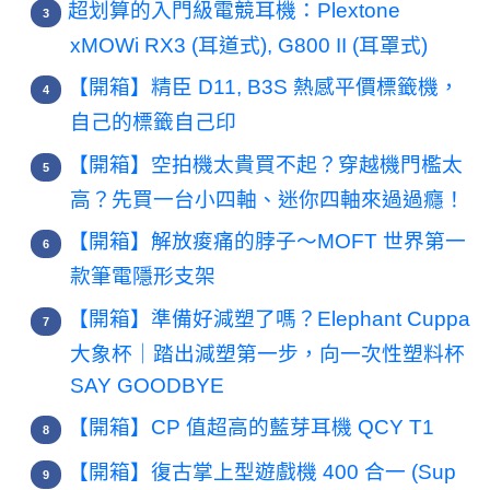
超划算的入門級電競耳機：Plextone
xMOWi RX3 (耳道式), G800 II (耳罩式)
【開箱】精臣 D11, B3S 熱感平價標籤機，
自己的標籤自己印
【開箱】空拍機太貴買不起？穿越機門檻太
高？先買一台小四軸、迷你四軸來過過癮！
【開箱】解放痠痛的脖子～MOFT 世界第一
款筆電隱形支架
【開箱】準備好減塑了嗎？Elephant Cuppa
大象杯｜踏出減塑第一步，向一次性塑料杯
SAY GOODBYE
【開箱】CP 值超高的藍芽耳機 QCY T1
【開箱】復古掌上型遊戲機 400 合一 (Sup