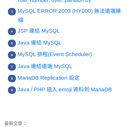
row_number, over, partition by
MySQL ERROR 2003 (HY000) 無法遠端連
線
JSP 連結 MySQL
Java 連結 MySQL
MySQL 排程(Event Scheduler)
Java 連結遠端 MySQL
MariaDB Replication 設定
Java / PHP 插入 emoji 資料到 MariaDB
最新文章：