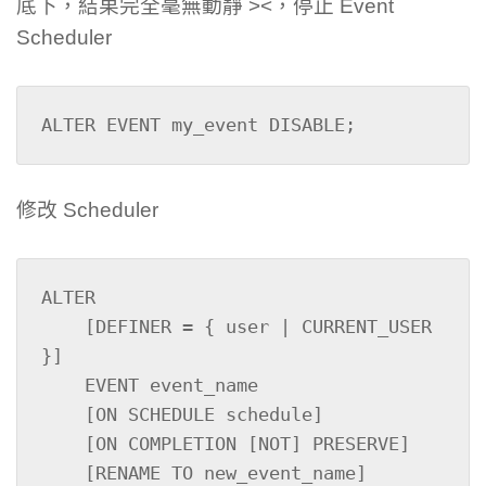
底下，結果完全毫無動靜 ><，停止 Event
Scheduler
ALTER EVENT my_event DISABLE;
修改 Scheduler
ALTER

    [DEFINER = { user | CURRENT_USER 
}]

    EVENT event_name

    [ON SCHEDULE schedule]

    [ON COMPLETION [NOT] PRESERVE]

    [RENAME TO new_event_name]
