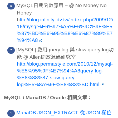
MySQL日期函數應用 – @ No Money No
Honey
h
ttp://blog.infinity.idv.tw/index.php/2009/12/
16/mysql%E6%97%A5%E6%9C%9F%E5
%87%BD%E6%95%B8%E6%87%89%E7
%94%A8
[MySQL] 啟用query log 與 slow query log功
能 @ Allen開放源碼研究室
http://blog.permastyle.com/2010/12/mysql-
%E5%95%9F%E7%94%A8query-log-
%E8%88%87-slow-query-
log%E5%8A%9F%E8%83%BD.html
MySQL / MariaDB / Oracle 相關文章：
MariaDB JSON_EXTRACT: 從 JSON 欄位