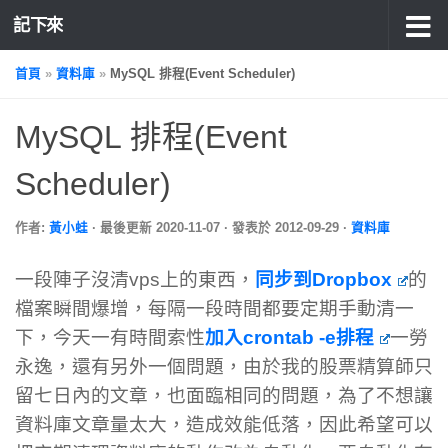
記下來
首頁
»
資料庫
»
MySQL 排程(Event Scheduler)
MySQL 排程(Event
Scheduler)
作者:
黃小蛙
· 最後更新
2020-11-07
· 發表於
2012-09-29
·
資料庫
一段陣子沒清vps上的東西，
同步到Dropbox
的
檔案瞬間爆增，每隔一段時間都要定期手動清一
下，今天一有時間索性
加入crontab -e排程
一勞
永逸，還有另外一個問題，由於我的股票精算師只
留七日內的文章，也面臨相同的問題，為了不想讓
資料庫文章量太大，造成效能低落，因此希望可以