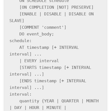
    ON SCHEDULE schedule

    [ON COMPLETION [NOT] PRESERVE]

    [ENABLE | DISABLE | DISABLE ON 
SLAVE]

    [COMMENT 'comment']

    DO event_body;

schedule:

    AT timestamp [+ INTERVAL 
interval] ...

    | EVERY interval

    [STARTS timestamp [+ INTERVAL 
interval] ...]

    [ENDS timestamp [+ INTERVAL 
interval] ...]

interval:

    quantity {YEAR | QUARTER | MONTH 
| DAY | HOUR | MINUTE |
