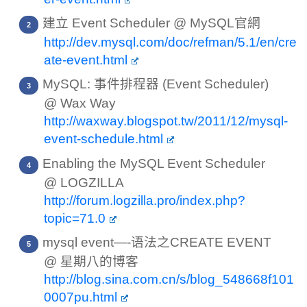
建立 Event Scheduler @ MySQL官網
http://dev.mysql.com/doc/refman/5.1/en/cre
ate-event.html
MySQL: 事件排程器 (Event Scheduler)
@ Wax Way
http://waxway.blogspot.tw/2011/12/mysql-
event-schedule.html
Enabling the MySQL Event Scheduler
@ LOGZILLA
http://forum.logzilla.pro/index.php?
topic=71.0
mysql event—-语法之CREATE EVENT
@ 星期八的博客
http://blog.sina.com.cn/s/blog_548668f101
0007pu.html