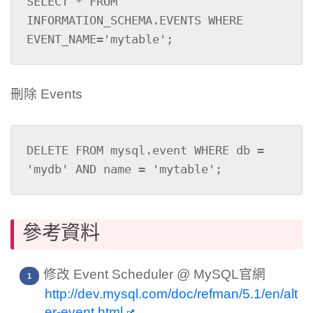
SELECT * FROM 
INFORMATION_SCHEMA.EVENTS WHERE 
EVENT_NAME='mytable';
刪除 Events
DELETE FROM mysql.event WHERE db = 
'mydb' AND name = 'mytable';
參考資料
修改 Event Scheduler @ MySQL官網
http://dev.mysql.com/doc/refman/5.1/en/alt
er-event.html