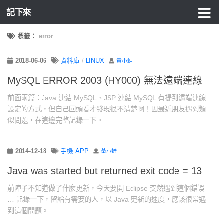
記下來
標籤：
error
2018-06-06
資料庫
/
LINUX
黃小蛙
MySQL ERROR 2003 (HY000) 無法遠端連線
前面兩篇：Java 連結 MySQL、JSP 連結 MySQL 有提到遠端連線
設定的方式，但自己回頭看才發現很不清楚啊！因最近朋友遇到類
似問題，在這邊完整記錄一下。
2014-12-18
手機 APP
黃小蛙
Java was started but returned exit code = 13
前陣子不知道做了什麼更新，今天要開 Eclipse 突然遇到這個錯誤
… 記錄一下，留給有需要的人，以 Java 更新的速度，應該很常遇
到這個問題。