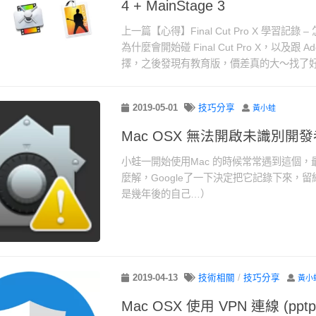
4 + MainStage 3
上一篇【心得】Final Cut Pro X 學習記
為什麼會開始碰 Final Cut Pro X，以及跟 
擇，之後發現有教育版，價差真的大～找了好.
2019-05-01
技巧分享
黃小蛙
Mac OSX 無法開啟未識別開
小蛙一開始使用Mac 的時候常常遇到這個
麼解，Google了一下決定把它記錄下來，
是幾年後的自己…）
2019-04-13
技術相關
/
技巧分享
黃小
Mac OSX 使用 VPN 連線 (pptp