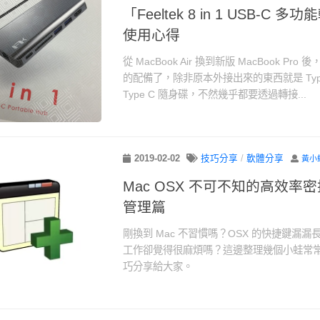
「Feeltek 8 in 1 USB-C
使用心得
從 MacBook Air 換到新版 MacBook P
的配備了，除非原本外接出來的東西就是 Type 
Type C 隨身碟，不然幾乎都要透過轉接...
2019-02-02
技巧分享
/
軟體分享
黃小
Mac OSX 不可不知的高效率密
管理篇
剛換到 Mac 不習慣嗎？OSX 的快捷鍵漏
工作卻覺得很麻煩嗎？這邊整理幾個小蛙常
巧分享給大家。