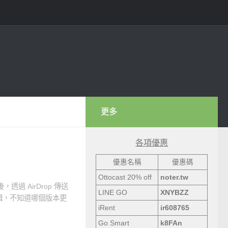
更多
各項優惠
優惠名稱
優惠碼
Ottocast 20% off
noter.tw
後，透過 AirDrop 傳送
LINE GO
XNYBZZ
o 進行剪輯，不知道哪個版本更
iRent
ir608765
Go Smart
k8FAn