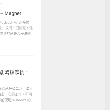
蛙
 Magnet
ook Air 的時候，
酷炫、很潮、很帥氣，但
碰到的就是沒辦法隨...
 多功能轉接頭後，
一個段落就把螢幕蓋上進入
續上一次的工作，不用
用 Windows 的