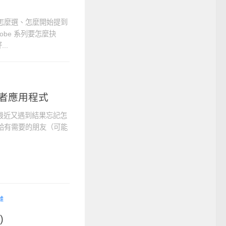
錄 – 怎麼選、怎麼開始提到
Adobe 系列要怎麼抉
..
發者應用程式
，最近又遇到結果忘記怎
留給有需要的朋友（可能
蛙
)