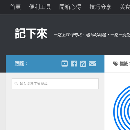
首頁
便利工具
開箱心得
技巧分享
美
記下來
一路上踩到的坑、遇到的問題，一點一滴記
跟隨：
標籤