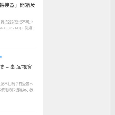
 多功能轉接器」開箱及
ro 後，轉接器就變成不可少
C (USB-C)，例如：
蛙
技 – 桌面/視窗
漏長記不住嗎？有些基本
常使用的快捷鍵及小技