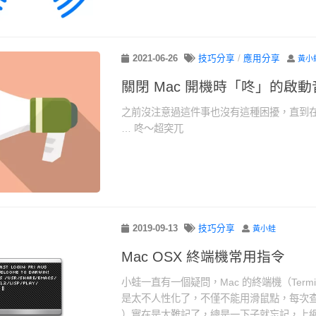
2021-06-26
技巧分享
/
應用分享
黃小
關閉 Mac 開機時「咚」的啟動
之前沒注意過這件事也沒有這種困擾，直到
… 咚～超突兀
2019-09-13
技巧分享
黃小蛙
Mac OSX 終端機常用指令
小蛙一直有一個疑問，Mac 的終端機（Term
是太不人性化了，不僅不能用滑鼠點，每次查了快
）實在是太難記了，總是一下子就忘記，上網 Goo