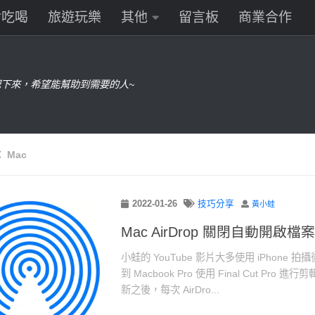
食吃喝
旅遊玩樂
其他
留言板
商業合作
下來，希望能幫助到需要的人~
：
Mac
2022-01-26
技巧分享
黃小蛙
Mac AirDrop 關閉自動開啟檔案
小蛙的 YouTube 影片大多使用 iPhone 拍攝
到 Macbook Pro 使用 Final Cut Pr
新之後，每次 AirDro...