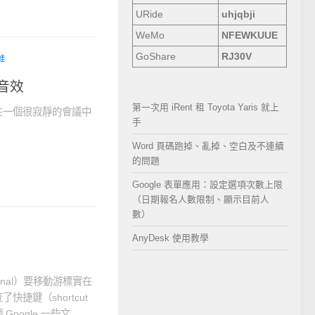
URide
uhjqbji
WeMo
NFEWKUUE
GoShare
RJ30V
蛙
音效
第一次用 iRent 租 Toyota Yaris 就上
在一個很寂靜的會議中
手
Word 頁碼跑掉、亂掉、空白及不連續
的問題
Google 表單應用：設定選項次數上限
（日期報名人數限制、顯示目前人
數）
AnyDesk 使用教學
inal）要移動游標實在
捷鍵（shortcut
gle 一些文...