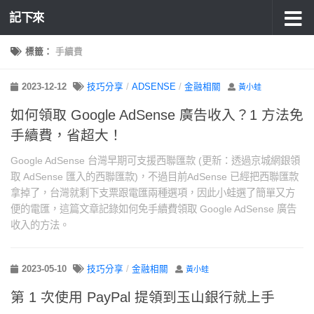
記下來
標籤：
手續費
2023-12-12
技巧分享
/
ADSENSE
/
金融相關
黃小蛙
如何領取 Google AdSense 廣告收入？1 方法免
手續費，省超大！
Google AdSense 台灣早期可支援西聯匯款 (更新：透過京城網銀領
取 AdSense 匯入的西聯匯款)，不過目前AdSense 已經把西聯匯款
拿掉了，台灣就剩下支票跟電匯兩種選項，因此小蛙選了簡單又方
便的電匯，這篇文章記錄如何免手續費領取 Google AdSense 廣告
收入的方法。
2023-05-10
技巧分享
/
金融相關
黃小蛙
第 1 次使用 PayPal 提領到玉山銀行就上手