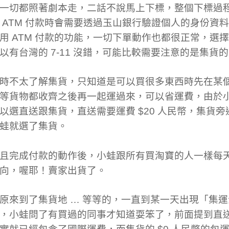
一切都照著劇本走，二話不說馬上下標，整個下標過
 ATM 付款時會需要透過玉山銀行驗證個人的身份資
用 ATM 付款的功能，一切下單動作也都很正常，選
以有台灣的 7-11 沒錯，可能比較需要注意的是集貨
時不太了解集貨，只知道是可以買很多東西時先在某
等貨物都收齊之後再一起運過來，可以省運費，由於
以選直送跟集貨，直送需要運費 $20 人民幣，集貨旁邊
蛙就選了集貨。
且完成付款的動作後，小蛙跟所有買淘寶的人一樣每
向，喔耶！賣家出貨了。
原來到了集貨地 … 等等的，一直到某一天出現「集
，小蛙問了有買過的同事才知道耍笨了，前面提到直送需