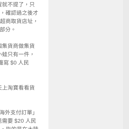
程就不提了，只
料，確認過之後才
擇超商取貨店址，
的部分。
個集貨商做集貨
小蛙只有一件，
寫 $0 人民
天上淘寶看看貨
運海外支付訂單」
要 $20 人民