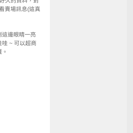
了好久的資料，對
看賣場訊息(這真
到這邊眼睛一亮
 ~ 可以超商
樣。