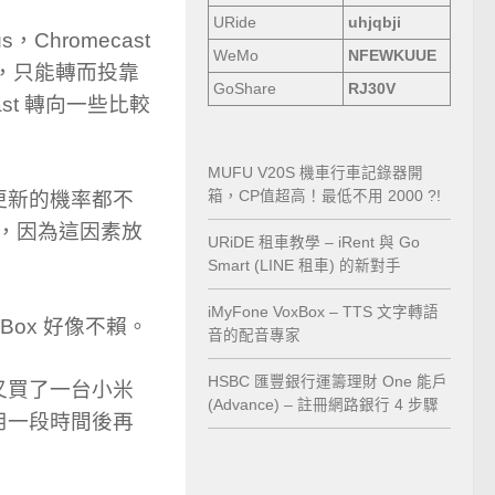
URide
uhjqbji
，Chromecast
WeMo
NFEWKUUE
援，只能轉而投靠
GoShare
RJ30V
cast 轉向一些比較
MUFU V20S 機車行車記錄器開
更新的機率都不
箱，CP值超高！最低不用 2000 ?!
)，因為這因素放
URiDE 租車教學 – iRent 與 Go
Smart (LINE 租車) 的新對手
iMyFone VoxBox – TTS 文字轉語
me Box 好像不賴。
音的配音專家
HSBC 匯豐銀行運籌理財 One 能戶
又買了一台小米
(Advance) – 註冊網路銀行 4 步驟
用一段時間後再