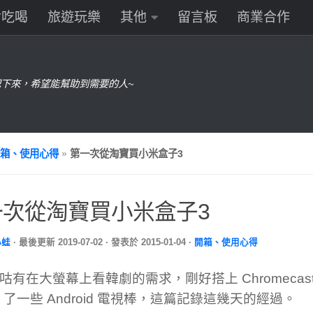
食吃喝
旅遊玩樂
其他
留言板
商業合作
下來，希望能幫助到需要的人~
箱、使用心得
»
第一次從淘寶買小米盒子3
一次從淘寶買小米盒子3
小蛙
· 最後更新
2019-07-02
· 發表於
2015-01-04
·
開箱、使用心得
咕有在大螢幕上看韓劇的需求，剛好搭上 Chromecas
ey 了一些 Android 電視棒，這篇記錄這幾天的經過。