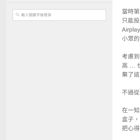
當時第一
只能投
Airp
小眾的 
考慮到
高 …
棄了這
不過從 
在一知
盒子，
把心得