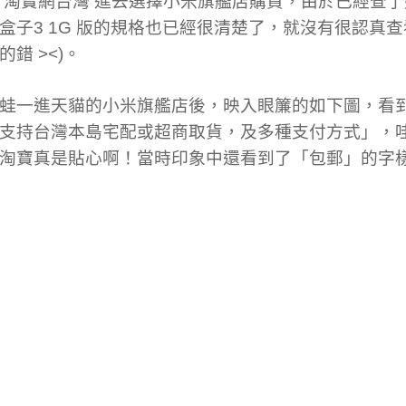
 淘寶網台灣 進去選擇小米旗艦店購買，由於已經查
盒子3 1G 版的規格也已經很清楚了，就沒有很認真查
的錯 ><)。
蛙一進天貓的小米旗艦店後，映入眼簾的如下圖，看
支持台灣本島宅配或超商取貨，及多種支付方式」，哇哇
淘寶真是貼心啊！當時印象中還看到了「包郵」的字