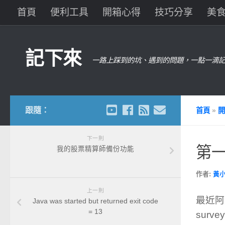
首頁
便利工具
開箱心得
技巧分享
美
記下來
一路上踩到的坑、遇到的問題，一點一滴記
跟隨：
首頁
»
開
下一則
第
我的股票精算師備份功能
作者:
黃
上一則
最近阿
Java was started but returned exit code
= 13
surv