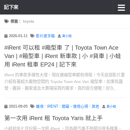
記下來
標籤：
toyota
2026-01-11
影片逐字稿
黃小蛙
#iRent 可以租 #廂型車 了 | Toyota Town Ace
Van | #箱型車 | iRent 新車款 | 小 #貨車 | 小蛙
用 iRent 租車 EP24 | 記下來
iRent 的車款多樣性大增，現在連廂型車都有得租，今天這部影片要
介紹有著超大載物空間的 Toyota Town Ace Van 廂型車，如果有露
營、搬貨、搬家或去大賣場採買的需求，真的很方便喔！好久...
2021-09-05
雜項
/
IRENT
/
開箱、使用心得
/
其他
黃小蛙
第一次用 iRent 租 Toyota Yaris 就上手
小蛙前年七月份第一次租 iRent ，因為跟汽車不熟鬧出很多糗事，