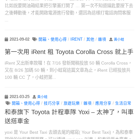
比如說要開油箱結果把引擎蓋打開了 … 第一次不知道鑰匙要按下去
之後轉動後，才能開啟電源進行發動，還因為這樣打電話詢問客服
...
2021-09-02
開箱、使用心得
/
IRENT
/
其他
/
雜項
黃小蛙
第一次用 iRent 租 Toyota Corolla Cross 就上手
iRent 又出新車款囉！在 7/16 發新聞稿投放 50 輛 Corolla Cross，
又在 8/26 加碼 50 輛，到小蛙寫這篇文章為止，iRent 已經投放共
100 輛 CC 了，小蛙把第...
2021-03-25
黃小蛙
開箱、使用心得
/
技巧分享
/
旅遊玩樂
/
雜項
/
應用分享
/
生活日常
和泰旗下 Toyota 計程車隊 Yoxi – 太神了，叫車
送搭車金
yoxi 是 Your Best Taxi 去頭去尾的縮寫( Your Best Taxi)，為和泰車