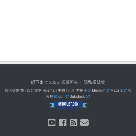
記下來
© 2026. 版權所有。
隱私權條款
技術提供
- 設計提供
Hueman 主題
(分流:
方格子
Medium
Matters
痞
客邦
udn
Substack
)