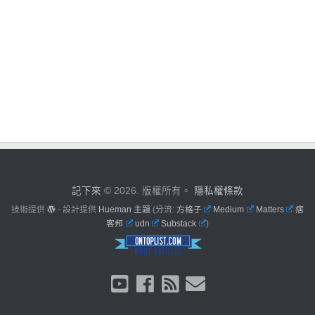
記下來
© 2026. 版權所有。
隱私權條款
技術提供
- 設計提供
Hueman 主題
(分流:
方格子
Medium
Matters
痞
客邦
udn
Substack
)