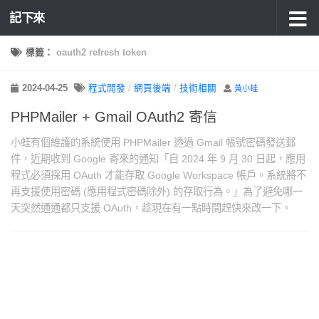
記下來
標籤：
oauth2 refresh token
2024-04-25
程式開發
/
網頁後端
/
技術相關
黃小蛙
PHPMailer + Gmail OAuth2 寄信
小蛙有個維護的系統使用 PHPMailer 透過 Gmail 帳號密碼發送郵
件，近期收到 Google 寄來的通知「自 2024 年 9 月 30 日起，應用
程式必須採用 OAuth 才能存取 Google Workspace 帳戶。系統將不
再支援使用密碼 (應用程式密碼除外) 的存取行為。」為了避免哪一
天突然通通都只支援 OAuth，趁現在有一點時間趕快來改一下。