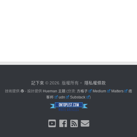
記下來
© 2026. 版權所有。
隱私權條款
技術提供
- 設計提供
Hueman 主題
(分流:
方格子
Medium
Matters
痞
客邦
udn
Substack
)