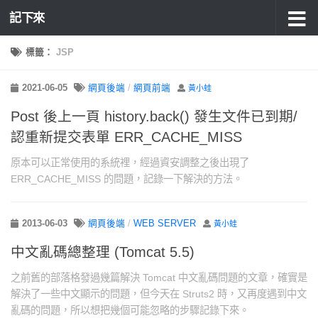
記下來
標籤：
JSP
2021-06-05
網頁後端
/
網頁前端
黃小蛙
Post 後上一頁 history.back() 發生文件已到期/
認重新提交表單 ERR_CACHE_MISS
原本可以正常使用的系統裡，經過資安調整之後出現了
ERR_CACHE_MISS 的問題，記錄一下解決的方法。
2013-06-03
網頁後端
/
WEB SERVER
黃小蛙
中文亂碼總整理 (Tomcat 5.5)
之前舊的部落格發過幾篇解決 Tomcat 中文亂碼問題的文章，確實是
解決了一些中文顯示的問題，但今天在 Struts2 時，又再度遇到中文
亂碼的問題，所以想把幾個可能忽略的步驟記錄下來。