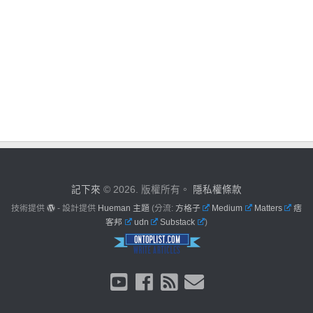
記下來
© 2026. 版權所有。
隱私權條款
技術提供
- 設計提供
Hueman 主題
(分流:
方格子
Medium
Matters
痞
客邦
udn
Substack
)