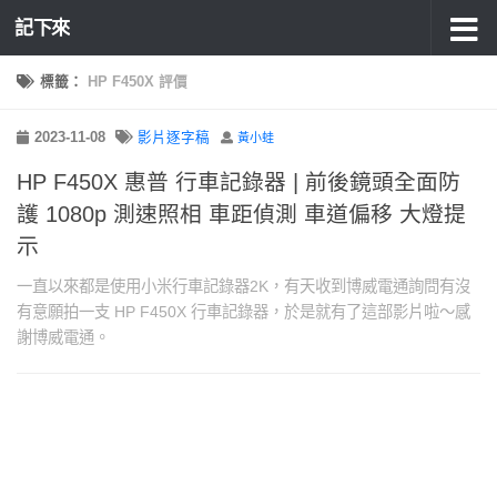
記下來
標籤：
HP F450X 評價
2023-11-08
影片逐字稿
黃小蛙
HP F450X 惠普 行車記錄器 | 前後鏡頭全面防
護 1080p 測速照相 車距偵測 車道偏移 大燈提
示
一直以來都是使用小米行車記錄器2K，有天收到博威電通詢問有沒
有意願拍一支 HP F450X 行車記錄器，於是就有了這部影片啦～感
謝博威電通。