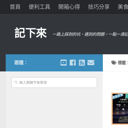
首頁
便利工具
開箱心得
技巧分享
美
記下來
一路上踩到的坑、遇到的問題，一點一滴記
跟隨：
標籤