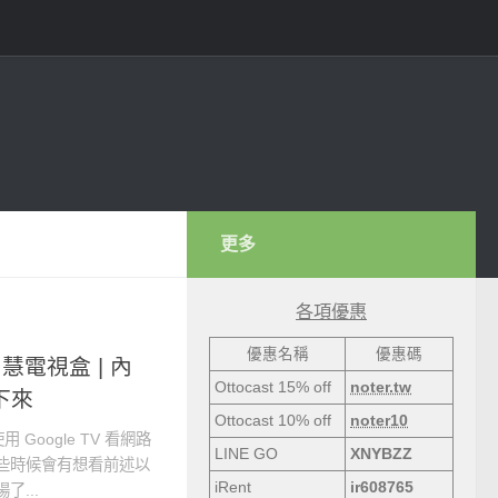
更多
各項優惠
優惠名稱
優惠碼
智慧電視盒 | 內
Ottocast 15% off
noter.tw
記下來
Ottocast 10% off
noter10
oogle TV 看網路
LINE GO
XNYBZZ
，但有些時候會有想看前述以
iRent
ir608765
了...