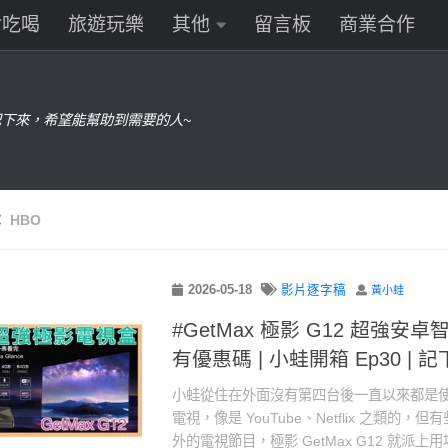
食吃喝
旅遊玩樂
其他
留言板
商業合作
下來，希望能幫助到需要的人~
：
HBO
2026-05-18
影片逐字稿
黃小蛙
#GetMax 極影 G12 超強安卓
有優惠碼 | 小蛙開箱 Ep30 | 
小蛙從住在外面沒有第四台後一直以來都是使用 G
電視，像是 YouTube、Netflix 之類的
外的電視節目，極影 GetMax G12 就派上用場