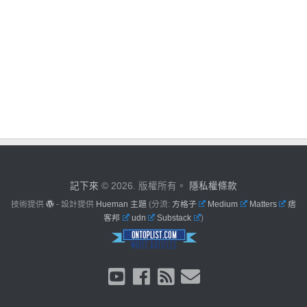
記下來
© 2026. 版權所有。
隱私權條款
技術提供
- 設計提供
Hueman 主題
(分流:
方格子
Medium
Matters
痞
客邦
udn
Substack
)