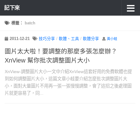
記下來
標籤：
batch
2011-12-21
技巧分享
/
軟體、工具
/
軟體分享
黃小蛙
圖片太大啦！要調整的那麼多張怎麼辦？
XnView 幫你批次調整圖片大小
XnView-調整圖片大小一文中介紹XnView這套好用的免費軟體也提
到如何調整圖片大小，這篇文章小蛙要介紹怎麼批次調整圖片大
小，面對大量圖片不用再一張一張慢慢調整，會了這招之後處理圖
片就更容易了，同...