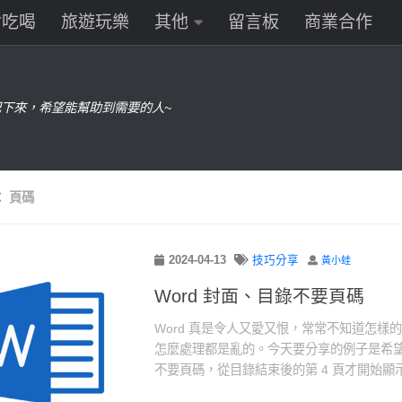
食吃喝
旅遊玩樂
其他
留言板
商業合作
下來，希望能幫助到需要的人~
：
頁碼
2024-04-13
技巧分享
黃小蛙
Word 封面、目錄不要頁碼
Word 真是令人又愛又恨，常常不知道怎樣
怎麼處理都是亂的。今天要分享的例子是希望在
不要頁碼，從目錄結束後的第 4 頁才開始顯