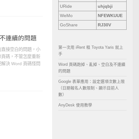
URide
uhjqbji
WeMo
NFEWKUUE
GoShare
RJ30V
及不連續的問題
第一次用 iRent 租 Toyota Yaris 就上
的直接空白的問題，小
手
除頁碼，不管怎麼重新
決 Word 頁碼怪問
Word 頁碼跑掉、亂掉、空白及不連續
的問題
Google 表單應用：設定選項次數上限
（日期報名人數限制、顯示目前人
數）
AnyDesk 使用教學