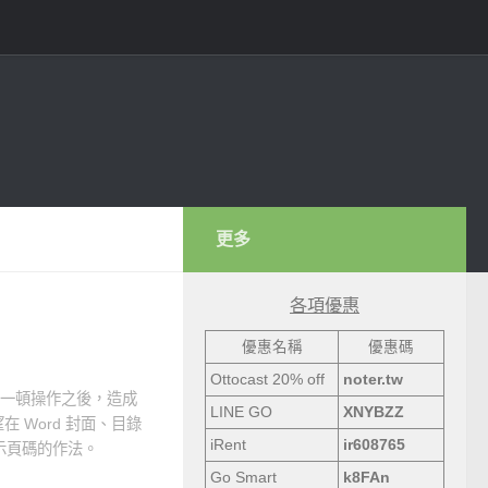
更多
各項優惠
優惠名稱
優惠碼
Ottocast 20% off
noter.tw
的一頓操作之後，造成
LINE GO
XNYBZZ
 Word 封面、目錄
iRent
ir608765
示頁碼的作法。
Go Smart
k8FAn