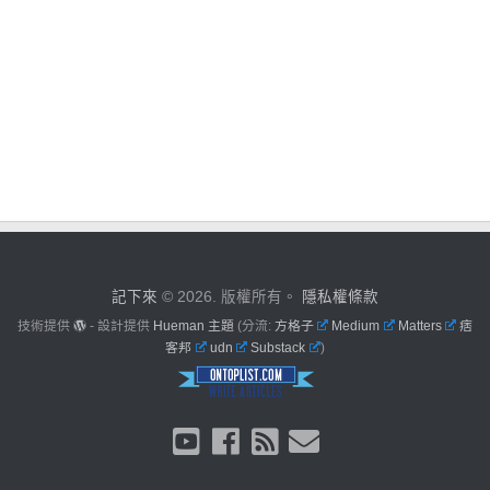
記下來
© 2026. 版權所有。
隱私權條款
技術提供
- 設計提供
Hueman 主題
(分流:
方格子
Medium
Matters
痞
客邦
udn
Substack
)