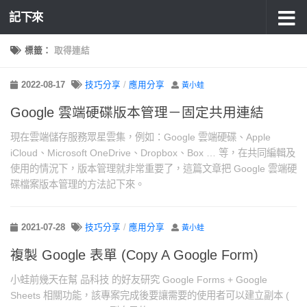
記下來
標籤：
取得連結
2022-08-17
技巧分享
/
應用分享
黃小蛙
Google 雲端硬碟版本管理－固定共用連結
現在雲端儲存服務眾星雲集，例如：Google 雲端硬碟、Apple
iCloud、Microsoft OneDrive、Dropbox、Box … 等，在共同編輯及
使用的情況下，版本管理就非常重要了，這篇文章把 Google 雲端硬
碟檔案版本管理的方法記下來。
2021-07-28
技巧分享
/
應用分享
黃小蛙
複製 Google 表單 (Copy A Google Form)
小蛙前幾天在幫 品科技 的好友研究 Google Forms + Google
Sheets 相關功能，該專案完成後要讓需要的使用者可以建立副本 (