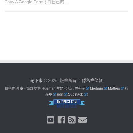
Copy A Google Form ) 到自己的...
記下來
© 2026. 版權所有。
隱私權條款
技術提供
- 設計提供
Hueman 主題
(分流:
方格子
Medium
Matters
痞
客邦
udn
Substack
)