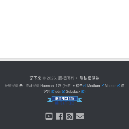
記下來
© 2026. 版權所有。
隱私權條款
技術提供
- 設計提供
Hueman 主題
(分流:
方格子
Medium
Matters
痞
客邦
udn
Substack
)