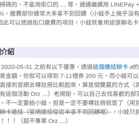
碼的、不能用街口的 … 等，通通繼續用 LINEPay + 玉
5%，繳費部份通常大多拿不到回饋（小蛙手上幾乎沒有
因此可以透過街口繳費的項目，小蛙就會用這張聯名
饋介紹
2020-05-31 之前有以下優惠，透過
這個連結辦卡
的
意金額，你就可以得到 7-11禮券 200 元，而小蛙可以得
直接到官網去裸註冊比較起來，算是個雙贏的方式（
有這個活動 Orz …）老規矩，可以自己去找喜歡的部落
，不一定要給小蛙，但是一定不要裸註冊就是了（用
辦卡連結（官網連結從這半拿不到回饋喔）
，小蛙只
！！！（超不專業 Orz …）