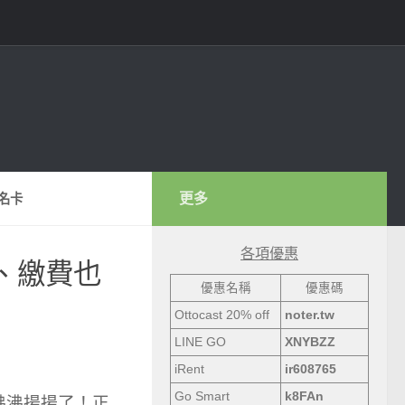
更多
名卡
各項優惠
、繳費也
優惠名稱
優惠碼
Ottocast 20% off
noter.tw
LINE GO
XNYBZZ
iRent
ir608765
Go Smart
k8FAn
沸沸揚揚了！正