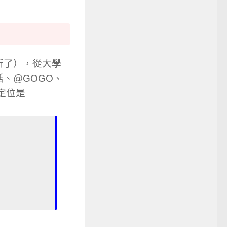
新了），從大學
、@GOGO、
定位是