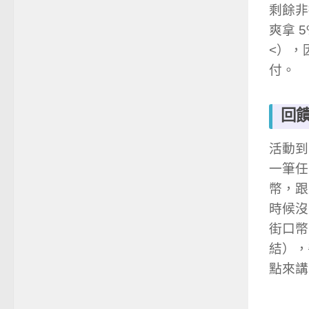
剩餘非掃
爽拿 
<），
付。
回
活動到 
一筆任
幣，跟
時候沒
街口幣
結），
點來講