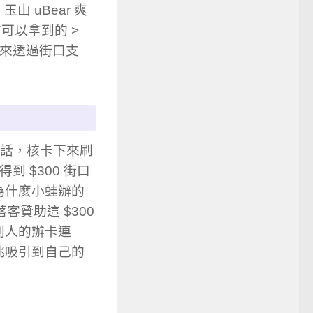
山 uBear 爽
可以拿到的 >
卡來透過街口支
話，核卡下來刷
到 $300 街口
為什麼小蛙辦的
客贊助這 $300
別人的辦卡連
挑吸引到自己的