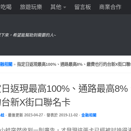
食吃喝
旅遊玩樂
其他
留言板
商業合作
下來，希望能幫助到需要的人~
融相關
»
指定日返現最高100%、通路最高8%、繳費也行的台新X街口聯
日返現最高100%、通路最高8%
的台新X街口聯名卡
小蛙
· 最後更新
2023-04-27
· 發表於
2019-11-02
·
金融相關
小蛙突然收到一則廣告，才發現這張卡已經被討論得