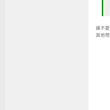
誰不愛
其他幣