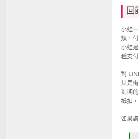
回
小蛙一
煩，付
小蛙是
種支付
對 L
其是街
到期的問
抵扣，
如果讓