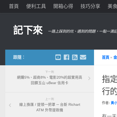
首頁
便利工具
開箱心得
技巧分享
美
記下來
一路上踩到的坑、遇到的問題，一點一滴記
跟隨：
首頁
»
金
下一則
指定
網購5%、超商8%、電影20%的超實用高
回饋玉山 uBear 信用卡
行
上一則
作者:
黃
線上換匯 / 提領一把罩 ─ 台新 Richart
ATM 外幣提款機
有一天