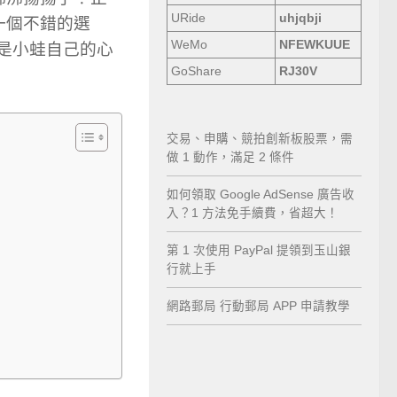
URide
uhjqbji
一個不錯的選
WeMo
NFEWKUUE
這是小蛙自己的心
GoShare
RJ30V
交易、申購、競拍創新板股票，需
做 1 動作，滿足 2 條件
如何領取 Google AdSense 廣告收
入？1 方法免手續費，省超大！
第 1 次使用 PayPal 提領到玉山銀
行就上手
網路郵局 行動郵局 APP 申請教學