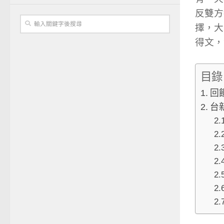
反雙方
擇，大
得文，
目錄
回
台