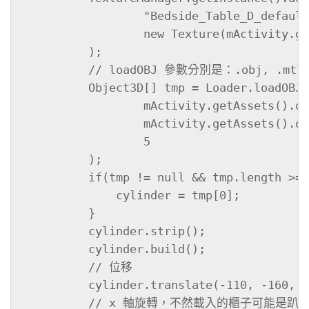
                 "Bedside_Table_D_default
                 new Texture(mActivity.ge
         );

         // loadOBJ 參數分別是：.obj, .mt
         Object3D[] tmp = Loader.loadOBJ(

                 mActivity.getAssets().op
                 mActivity.getAssets().op
                 5

         );

         if(tmp != null && tmp.length >= 
             cylinder = tmp[0];

         }

         cylinder.strip();

         cylinder.build();

         // 位移

         cylinder.translate(-110, -160, 0
         // x 軸旋轉，不然載入的櫃子可能是趴