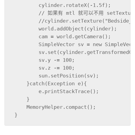
         cylinder.rotateX(-1.5f);

         // 如果有 mtl 就可以不用 setTextu
         //cylinder.setTexture("Bedside_T
         world.addObject(cylinder);

         cam = world.getCamera();

         SimpleVector sv = new SimpleVect
         sv.set(cylinder.getTransformedCe
         sv.y -= 100;

         sv.z -= 100;

         sun.setPosition(sv);

     }catch(Exception e){

         e.printStackTrace();

     }

     MemoryHelper.compact();

 }