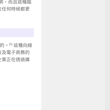
趨勢，而且這種趨
往任何時候都更
[3]
行的。
這種向線
以及電子商務的
企業正在透過擴