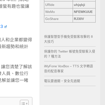
URide
uhjqbji
的統計數據蠻有趣也蠻讓
WeMo
NFEWKUUE
GoShare
RJ30V
23
保護智慧型手機免受駭客攻擊的 8
個人和企業都變得
大技巧
最新趨勢和統計
保護你的 Twitter 帳號免受駭客入侵
的 7 種方法
，讓您清楚了解該
iMyFone VoxBox – TTS 文字轉語
音的配音專家
發人員、數位行
見解並讓您一睹
電玩要通關，安全先過關