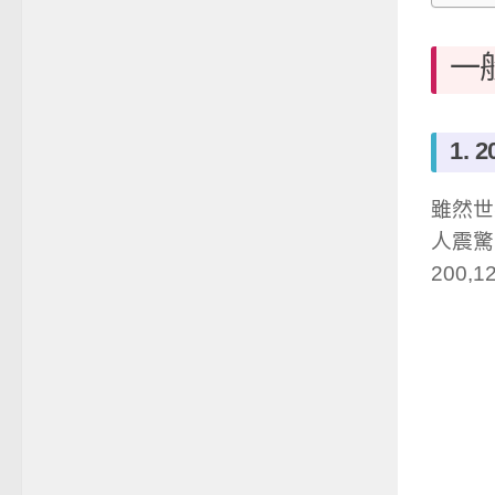
一
1.
雖然世
人震驚
200,