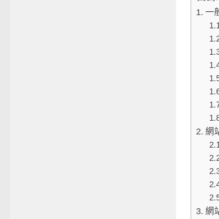
一
網
網