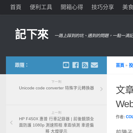
首頁
便利工具
開箱心得
技巧分享
美
記下來
一路上踩到的坑、遇到的問題，一點一滴記
跟隨：
首頁
»
投
下一則
文章
Unicode code converter 特殊字元轉換器
Webs
上一則
作者:
CO
HP F450X 惠普 行車記錄器 | 前後鏡頭全
面防護 1080p 測速照相 車距偵測 車道偏
前陣子看
移 大燈提示