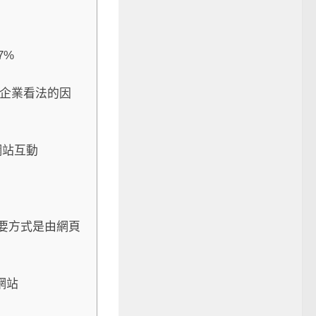
7%
對企業看法的因
網站互動
首要方式是由網頁
路網站