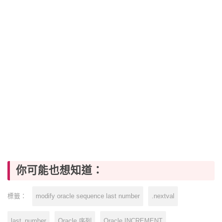
你可能也想知道：
modify oracle sequence last number
.nextval
標籤：
last_number
Oracle 序列
Oracle INCREMENT