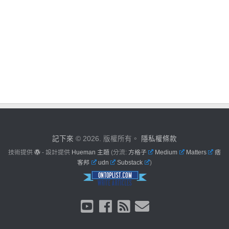
記下來
© 2026. 版權所有。
隱私權條款
技術提供
- 設計提供
Hueman 主題
(分流:
方格子
Medium
Matters
痞
客邦
udn
Substack
)