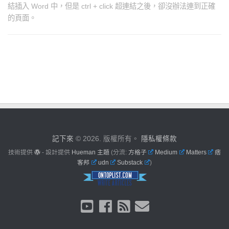
結插入 Word 中，但是 ctrl + click 超連結之後，卻沒辦法連到正確
的頁面。
記下來
© 2026. 版權所有。
隱私權條款
技術提供
- 設計提供
Hueman 主題
(分流:
方格子
Medium
Matters
痞
客邦
udn
Substack
)