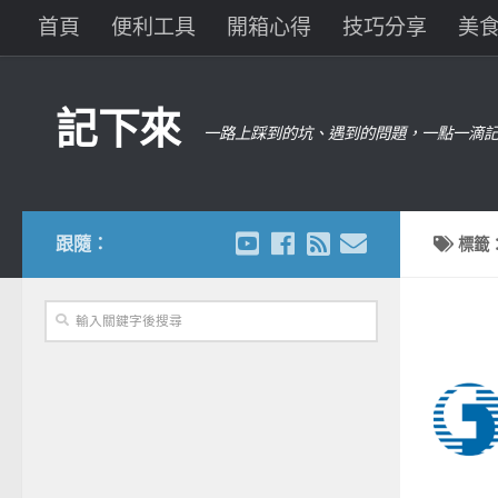
首頁
便利工具
開箱心得
技巧分享
美
記下來
一路上踩到的坑、遇到的問題，一點一滴記
跟隨：
標籤