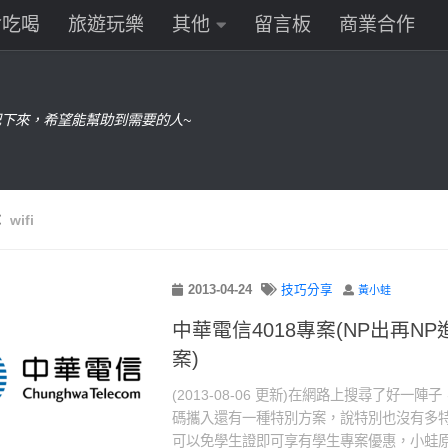
食吃喝
旅遊玩樂
其他
留言板
商業合作
下來，希望能幫助到需要的人~
：
wifi
2013-04-24
技巧分享
黃小蛙
中華電信4018專案(NP出再N
案)
(2013-08-06 更新)在網路上搜尋了好一
碼攜入還有一種特別方案，說特別也沒有多特別
可以免學生證即可享有學生專案優惠，小蛙