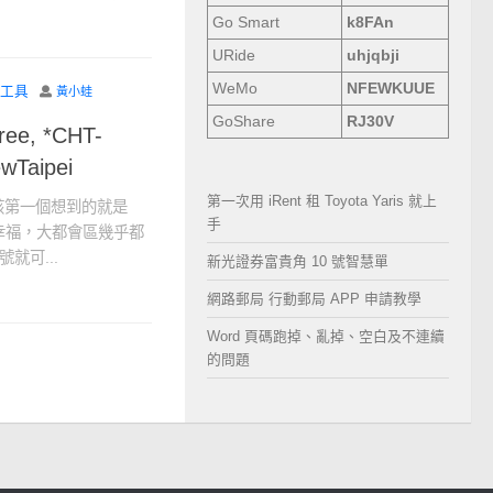
Go Smart
k8FAn
URide
uhjqbji
WeMo
NFEWKUUE
工具
黃小蛙
GoShare
RJ30V
ee, *CHT-
wTaipei
第一次用 iRent 租 Toyota Yaris 就上
大家應該第一個想到的就是
手
很幸福，大都會區幾乎都
就可...
新光證券富貴角 10 號智慧單
網路郵局 行動郵局 APP 申請教學
Word 頁碼跑掉、亂掉、空白及不連續
的問題