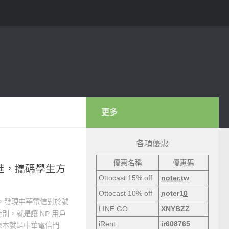
更多
各項優惠
優惠名稱
優惠碼
P進，攜碼學生方
Ottocast 15% off
noter.tw
Ottocast 10% off
noter10
陣子，發現中華電信對於號
LINE GO
XNYBZZ
，就是讓 NP 用戶
iRent
ir608765
原本就是中華電信門