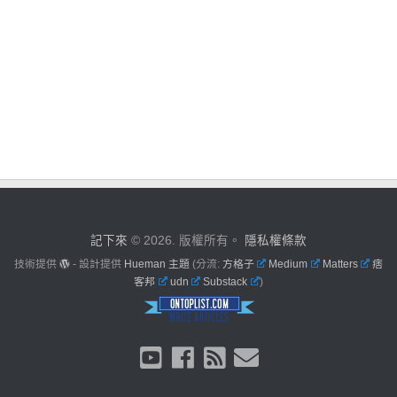
記下來
© 2026. 版權所有。
隱私權條款
技術提供
- 設計提供
Hueman 主題
(分流:
方格子
Medium
Matters
痞
客邦
udn
Substack
)