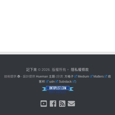
記下來
© 2026. 版權所有。
隱私權條款
技術提供
- 設計提供
Hueman 主題
(分流:
方格子
Medium
Matters
痞
客邦
udn
Substack
)