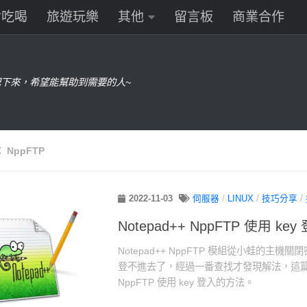
食吃喝
旅遊玩樂
其他
留言板
商業合作
下來，希望能幫助到需要的人~
：
NppFTP
2022-11-03
伺服器
/
LINUX
/
技巧分享
/
Notepad++ NppFTP 使用 k
Notepad++ NppFTP 模組從小蛙的主
登不進去了，經過一番查找才發現解法，這篇文章
NppFTP 使用 key 登入的方法。