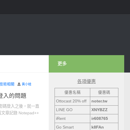
更多
各項優惠
技術相關
黃小蛙
優惠名稱
優惠碼
ey 登入的問題
Ottocast 20% off
noter.tw
機關閉密碼登入之後，就一直
LINE GO
XNYBZZ
記錄 Notepad++
iRent
ir608765
Go Smart
k8FAn