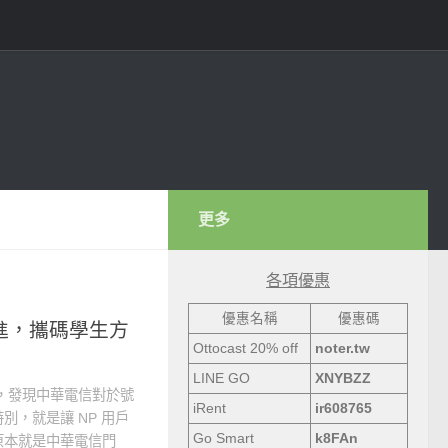
更多
各項優惠
優惠名稱
優惠碼
P進，攜碼學生方
Ottocast 20% off
noter.tw
LINE GO
XNYBZZ
陣子，發現中華電信對於號
iRent
ir608765
，就是讓 NP 用戶
Go Smart
k8FAn
原本就是中華電信門