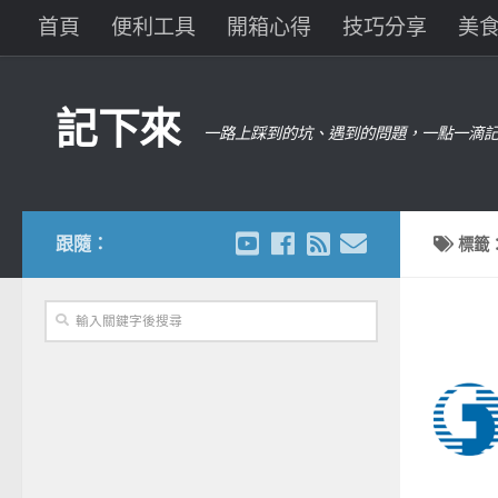
首頁
便利工具
開箱心得
技巧分享
美
記下來
一路上踩到的坑、遇到的問題，一點一滴記
跟隨：
標籤