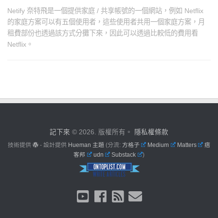
Netify 奈特飛是一個提供家庭 / 共享帳號的一個網站，例如 Netflix
的家庭方案可以有五個使用者，這些使用者共用一個家庭方案，月
租費部份也透過該方式分攤下來，因此可以透過比較低的費用看
Netflix。
記下來
© 2026. 版權所有。
隱私權條款
技術提供
- 設計提供
Hueman 主題
(分流:
方格子
Medium
Matters
痞
客邦
udn
Substack
)