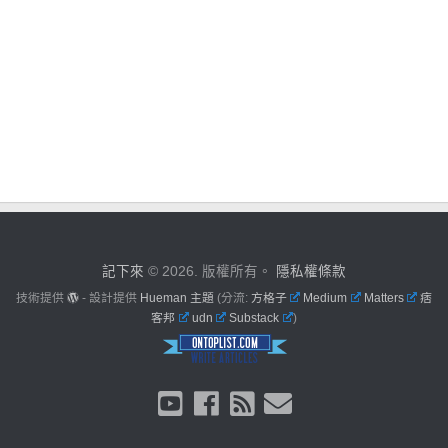
記下來
© 2026. 版權所有。
隱私權條款
技術提供
- 設計提供
Hueman 主題
(分流:
方格子
Medium
Matters
痞
客邦
udn
Substack
)