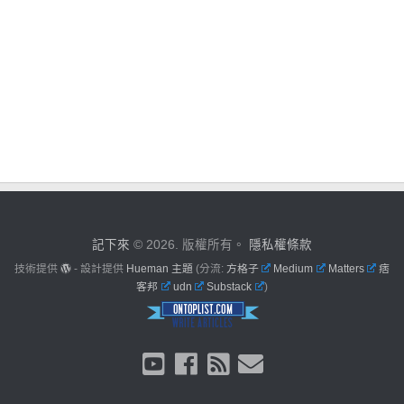
記下來
© 2026. 版權所有。
隱私權條款
技術提供
- 設計提供
Hueman 主題
(分流:
方格子
Medium
Matters
痞
客邦
udn
Substack
)