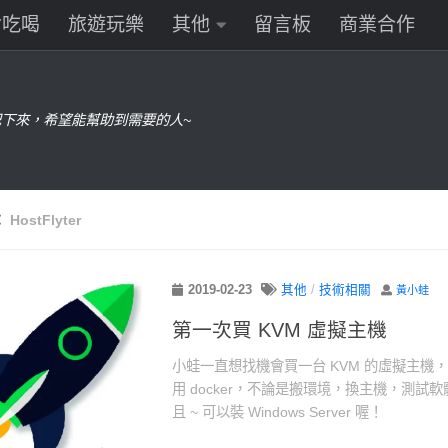
食吃喝
旅遊玩樂
其他
留言板
商業合作
下來，希望能幫助到需要的人~
：
HostFlyter
2019-02-23
其他
/
技術相關
黃小蛙
第一次買 KVM 虛擬主機
小蛙一直想找機會買一台 KVM 的虛擬主機
用 docker，不論是搬環境，換主機，測試軟
且 ~ 可以裝 Windows Server 喔！