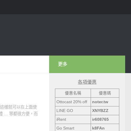
更多
各項優惠
優惠名稱
優惠碼
Ottocast 20% off
noter.tw
，這樣就可以在上面使
LINE GO
XNYBZZ
體 … 等都很方便，而
iRent
ir608765
Go Smart
k8FAn