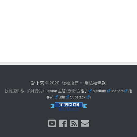
記下來
© 2026. 版權所有。
隱私權條款
技術提供
- 設計提供
Hueman 主題
(分流:
方格子
Medium
Matters
痞
客邦
udn
Substack
)