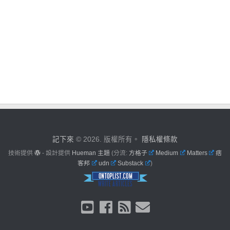
記下來
© 2026. 版權所有。
隱私權條款
技術提供
- 設計提供
Hueman 主題
(分流:
方格子
Medium
Matters
痞
客邦
udn
Substack
)