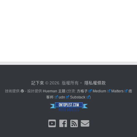
記下來
© 2026. 版權所有。
隱私權條款
技術提供
- 設計提供
Hueman 主題
(分流:
方格子
Medium
Matters
痞
客邦
udn
Substack
)