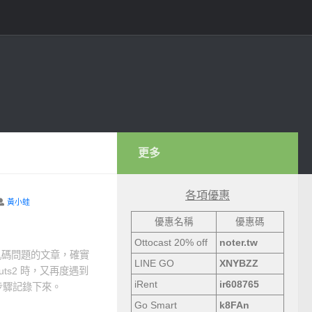
更多
各項優惠
黃小蛙
優惠名稱
優惠碼
Ottocast 20% off
noter.tw
文亂碼問題的文章，確實
LINE GO
XNYBZZ
ts2 時，又再度遇到
iRent
ir608765
步驟記錄下來。
Go Smart
k8FAn