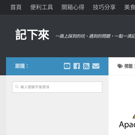
首頁
便利工具
開箱心得
技巧分享
美
記下來
一路上踩到的坑、遇到的問題，一點一滴記
跟隨：
標籤