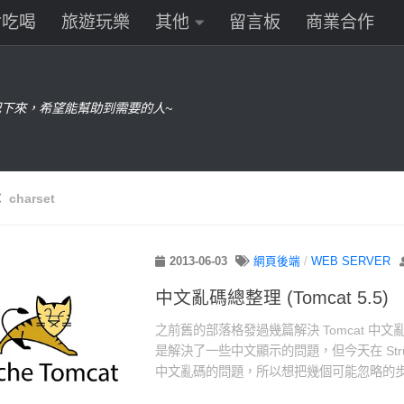
食吃喝
旅遊玩樂
其他
留言板
商業合作
下來，希望能幫助到需要的人~
：
charset
2013-06-03
網頁後端
/
WEB SERVER
中文亂碼總整理 (Tomcat 5.5)
之前舊的部落格發過幾篇解決 Tomcat 中
是解決了一些中文顯示的問題，但今天在 Stru
中文亂碼的問題，所以想把幾個可能忽略的